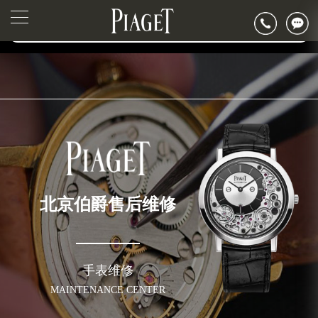
2026年6月伯爵北京市售后服务网络优化升级公告
▲
官网公告>
2026年6月北京市伯爵官方售后客户服务热线：400-882-0752
▼
2026年6月伯爵售后服务中心最新网点地址：
北京市东城区东长安街1号东方广场写字楼W3座6层602室（需提前预约）
北京市朝阳区建国门外大街甲6号华熙国际中心写字楼D座11层1102室（需提前预约）
北京市朝阳区建国门外大街甲6号华熙国际中心D座11层1102室伯爵售后服务中心（需提前预约）
北京市东城区东长安街1号王府井东方广场W3座6层602室伯爵售后服务中心（需提前预约）
节假日正常营业！
北京伯爵售后维修
手表维修
MAINTENANCE CENTER