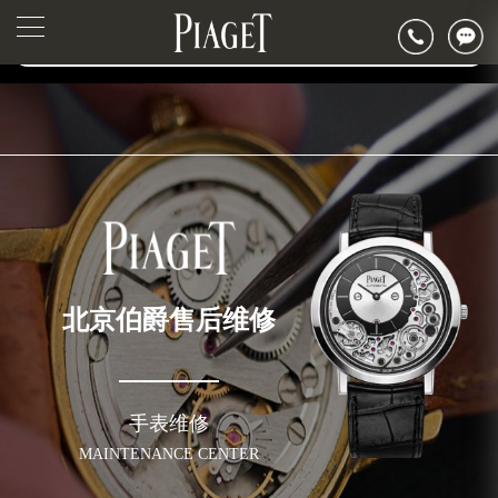
2026年6月伯爵北京市售后服务网络优化升级公告
▲
官网公告>
2026年6月北京市伯爵官方售后客户服务热线：400-882-0752
▼
2026年6月伯爵售后服务中心最新网点地址：
北京市东城区东长安街1号东方广场写字楼W3座6层602室（需提前预约）
北京市朝阳区建国门外大街甲6号华熙国际中心写字楼D座11层1102室（需提前预约）
北京市朝阳区建国门外大街甲6号华熙国际中心D座11层1102室伯爵售后服务中心（需提前预约）
北京市东城区东长安街1号王府井东方广场W3座6层602室伯爵售后服务中心（需提前预约）
节假日正常营业！
北京伯爵售后维修
手表维修
MAINTENANCE CENTER