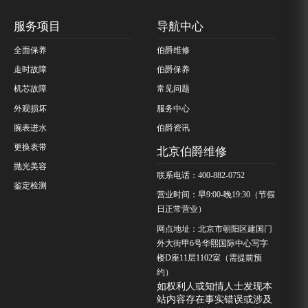
服务项目
导航中心
全面保养
伯爵维修
走时故障
伯爵保养
机芯故障
常见问题
外观损坏
服务中心
腕表进水
伯爵资讯
更换表带
北京伯爵维修
抛光美容
联系电话：400-882-0752
鉴定检测
营业时间：早9:00-晚19:30（节假
日正常营业）
网点地址：北京市朝阳区建国门
外大街甲6号华熙国际中心写字
楼D座11层1102室（需提前预
约）
如权利人或知情人士发现本
站内容存在事实错误或涉及