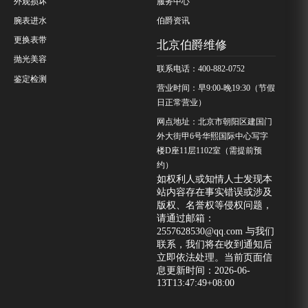
外观损坏
服务中心
腕表进水
伯爵资讯
更换表带
北京伯爵维修
抛光美容
联系电话：400-882-0752
鉴定检测
营业时间：早9:00-晚19:30（节假
日正常营业）
网点地址：北京市朝阳区建国门
外大街甲6号华熙国际中心写字
楼D座11层1102室（需提前预
约）
如权利人或知情人士发现本
站内容存在事实错误或涉及
版权、名誉权等侵权问题，
请通过邮箱：
2557628530@qq.com 与我们
联系，我们将在收到通知后
立即依法处理。当前页面信
息更新时间：2026-06-
13T13:47:49+08:00