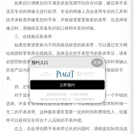
如果自行调整后仍不满意或发现调节扣存在问题，建议将手表
送至专业的维修点进行处理。专业的维修人员会使用专业的工具和
技术来检查和修复您的手表，并根据需要更换新的表带。在选择维
修点时，请确保其具备良好的口碑和丰富的经验。
三、在线购买新表带
如果您希望更换为不同风格或材质的新表带，可以通过官方网
站或授权零售商在线购买。选择适合您手表型号的新表带后，请务
必按照制造商提供的安装指南进行安装。注意，在线购买时请确认
预约入口
关闭
所选产品与您的手表兼容，并遵循正确的安装步骤以避免损坏手
表。
立即预约
四、定制服务
提前预约免排队，到店即享服务
对于追求个性化和独特性的用户来说，定制服务是一个不错的
预约时间有变无需取消，可随时重新预约
选择。许多专业维修点提供定制服务，可以根据您的需求制作独一
无二的手表表带。这种服务通常需要一定的时间和费用投入，但最
终可以获得完全符合个人品味的手表外观。
总之，在处理伯爵手表表带过长的问题时，请根据实际情况选