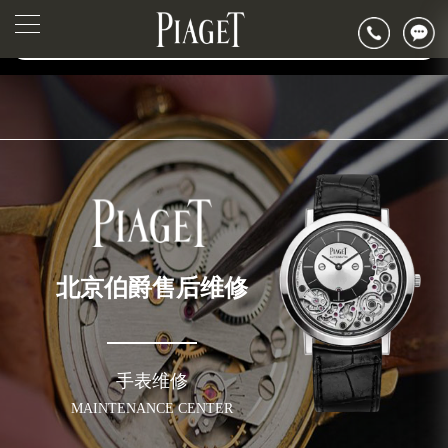
2026年6月伯爵北京市售后服务网络优化升级公告
▲
官网公告>
2026年6月北京市伯爵官方售后客户服务热线：400-882-0752
▼
2026年6月伯爵售后服务中心最新网点地址：
北京市东城区东长安街1号东方广场写字楼W3座6层602室（需提前预约）
北京市朝阳区建国门外大街甲6号华熙国际中心写字楼D座11层1102室（需提前预约）
北京市朝阳区建国门外大街甲6号华熙国际中心D座11层1102室伯爵售后服务中心（需提前预约）
北京市东城区东长安街1号王府井东方广场W3座6层602室伯爵售后服务中心（需提前预约）
节假日正常营业！
北京伯爵售后维修
手表维修
MAINTENANCE CENTER