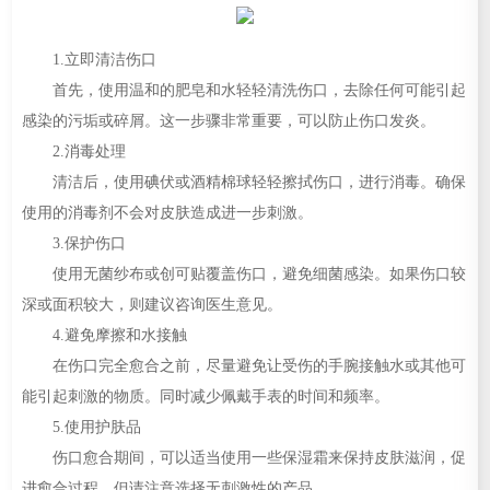
1.立即清洁伤口
首先，使用温和的肥皂和水轻轻清洗伤口，去除任何可能引起
感染的污垢或碎屑。这一步骤非常重要，可以防止伤口发炎。
2.消毒处理
清洁后，使用碘伏或酒精棉球轻轻擦拭伤口，进行消毒。确保
使用的消毒剂不会对皮肤造成进一步刺激。
3.保护伤口
使用无菌纱布或创可贴覆盖伤口，避免细菌感染。如果伤口较
深或面积较大，则建议咨询医生意见。
4.避免摩擦和水接触
在伤口完全愈合之前，尽量避免让受伤的手腕接触水或其他可
能引起刺激的物质。同时减少佩戴手表的时间和频率。
5.使用护肤品
伤口愈合期间，可以适当使用一些保湿霜来保持皮肤滋润，促
进愈合过程。但请注意选择无刺激性的产品。