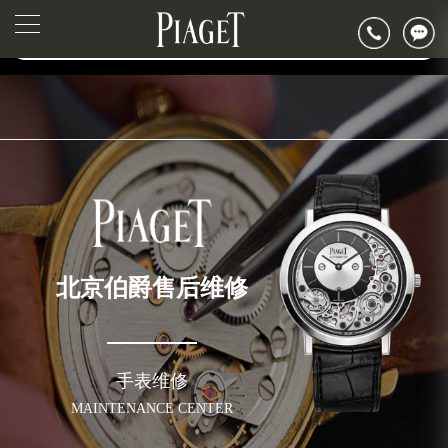
2026年6月伯爵北京市售后服务网络优化升级公告
▲
官网公告>
2026年6月北京市伯爵官方售后客户服务热线：400-882-0752
▼
2026年6月伯爵售后服务中心最新网点地址：
北京市东城区东长安街1号东方广场写字楼W3座6层602室（需提前预约）
北京市朝阳区建国门外大街甲6号华熙国际中心写字楼D座11层1102室（需提前预约）
北京市朝阳区建国门外大街甲6号华熙国际中心D座11层1102室伯爵售后服务中心（需提前预约）
北京市东城区东长安街1号王府井东方广场W3座6层602室伯爵售后服务中心（需提前预约）
节假日正常营业！
北京伯爵售后维修
手表维修
MAINTENANCE CENTER