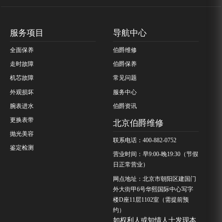
服务项目
导航中心
全面保养
伯爵维修
走时故障
伯爵保养
机芯故障
常见问题
外观损坏
服务中心
腕表进水
伯爵资讯
更换表带
北京伯爵维修
抛光美容
联系电话：400-882-0752
鉴定检测
营业时间：早9:00-晚19:30（节假
日正常营业）
网点地址：北京市朝阳区建国门
外大街甲6号华熙国际中心写字
楼D座11层1102室（需提前预
约）
如权利人或知情人士发现本