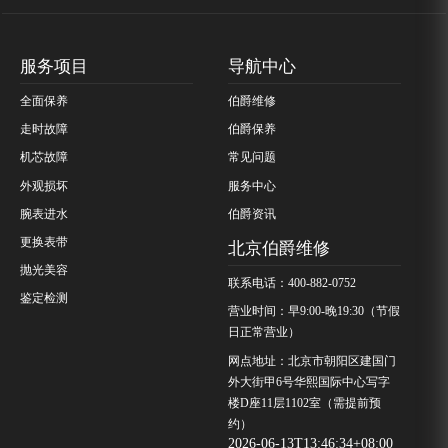
服务项目
导航中心
全面保养
伯爵维修
走时故障
伯爵保养
机芯故障
常见问题
外观损坏
服务中心
腕表进水
伯爵资讯
更换表带
北京伯爵维修
抛光美容
联系电话：400-882-0752
鉴定检测
营业时间：早9:00-晚19:30（节假
日正常营业）
网点地址：北京市朝阳区建国门
外大街甲6号华熙国际中心写字
楼D座11层1102室（需提前预
约）
2026-06-13T13:46:34+08:00