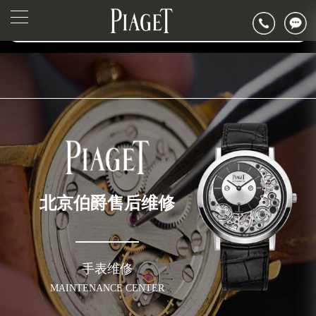
2026年6月伯爵北京市售后服务网络优化升级公告
▲
官网公告>
2026年6月北京市伯爵官方售后客户服务热线：400-882-0752
▼
2026年6月伯爵售后服务中心最新网点地址：
北京市东城区东长安街1号东方广场写字楼W3座6层602室（需提前预约）
北京市朝阳区建国门外大街甲6号华熙国际中心写字楼D座11层1102室（需提前预约）
北京市朝阳区建国门外大街甲6号华熙国际中心D座11层1102室伯爵售后服务中心（需提前预约）
北京市东城区东长安街1号王府井东方广场W3座6层602室伯爵售后服务中心（需提前预约）
节假日正常营业！
北京伯爵售后维修
手表维修
MAINTENANCE CENTER