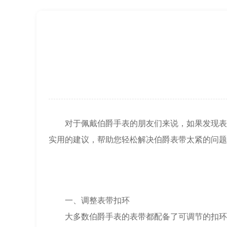
北京市东城区东长安街1号王府井东方
节假日正常营业！
对于佩戴伯爵手表的朋友们来说，如果发现表带
实用的建议，帮助您轻松解决伯爵表带太紧的问题
一、调整表带扣环
大多数伯爵手表的表带都配备了可调节的扣环，