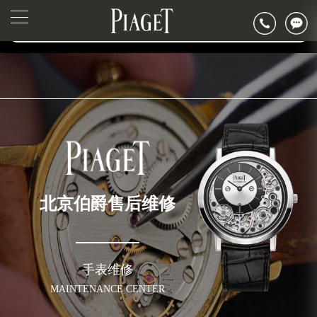
2026年6月伯爵北京市售后服务网络优化升级公告
▲
官网公告>
2026年6月北京市伯爵官方售后客户服务热线：400-882-0752
▼
2026年6月伯爵售后服务中心最新网点地址：
北京市东城区东长安街1号东方广场写字楼W3座6层602室（需提前预约）
北京市朝阳区建国门外大街甲6号华熙国际中心写字楼D座11层1102室（需提前预约）
北京市朝阳区建国门外大街甲6号华熙国际中心D座11层1102室伯爵售后服务中心（需提前预约）
北京市东城区东长安街1号王府井东方广场W3座6层602室伯爵售后服务中心（需提前预约）
节假日正常营业！
北京伯爵售后维修
手表维修
MAINTENANCE CENTER