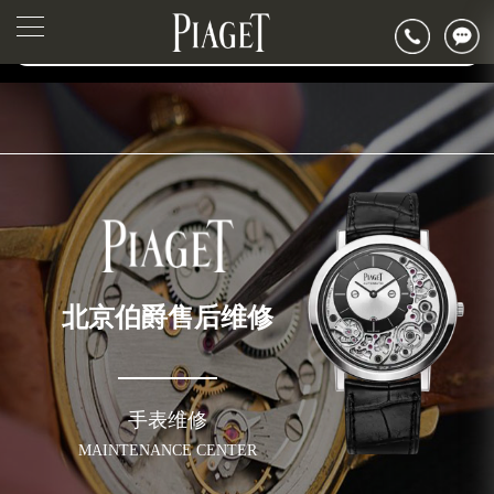
2026年6月伯爵北京市售后服务网络优化升级公告
▲
官网公告>
2026年6月北京市伯爵官方售后客户服务热线：400-882-0752
▼
2026年6月伯爵售后服务中心最新网点地址：
北京市东城区东长安街1号东方广场写字楼W3座6层602室（需提前预约）
北京市朝阳区建国门外大街甲6号华熙国际中心写字楼D座11层1102室（需提前预约）
北京市朝阳区建国门外大街甲6号华熙国际中心D座11层1102室伯爵售后服务中心（需提前预约）
北京市东城区东长安街1号王府井东方广场W3座6层602室伯爵售后服务中心（需提前预约）
节假日正常营业！
北京伯爵售后维修
手表维修
MAINTENANCE CENTER