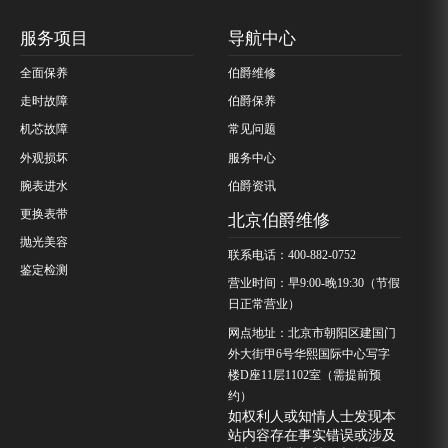
服务项目
导航中心
全面保养
伯爵维修
走时故障
伯爵保养
机芯故障
常见问题
外观损坏
服务中心
腕表进水
伯爵资讯
更换表带
北京伯爵维修
抛光美容
联系电话：400-882-0752
鉴定检测
营业时间：早9:00-晚19:30（节假
日正常营业）
网点地址：北京市朝阳区建国门
外大街甲6号华熙国际中心写字
楼D座11层1102室（需提前预
约）
如权利人或知情人士发现本
站内容存在事实错误或涉及