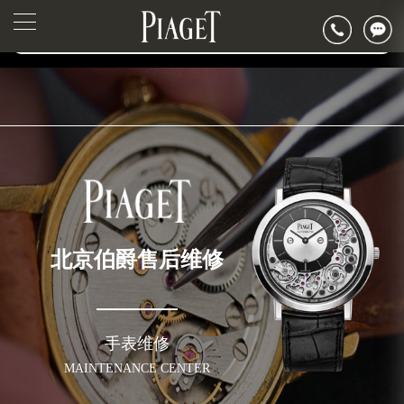
2026年6月北京市伯爵官方售后客户服务热线：400-882-0752
▲
官网公告>
2026年6月伯爵售后服务中心最新网点地址：
▼
北京市东城区东长安街1号东方广场写字楼W3座6层602室（需提前预约）
北京市朝阳区建国门外大街甲6号华熙国际中心写字楼D座11层1102室（需提前预约）
北京市朝阳区建国门外大街甲6号华熙国际中心D座11层1102室伯爵售后服务中心（需提前预约）
北京市东城区东长安街1号王府井东方广场W3座6层602室伯爵售后服务中心（需提前预约）
节假日正常营业！
北京伯爵售后维修
手表维修
MAINTENANCE CENTER